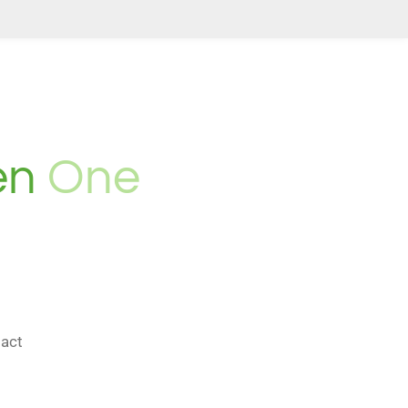
en
One
act