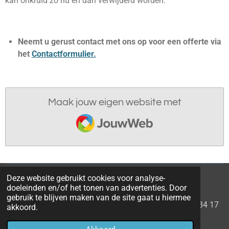
kan onkruid zo nu en dan verwijderd worden.
Neemt u gerust contact met ons op voor een offerte via
het
Contactformulier.
Maak jouw eigen website met
JouwWeb
Deze website gebruikt cookies voor analyse-
KvK nummer: 90734696
doeleinden en/of het tonen van advertenties. Door
Btw nummer: NL004838521B79
gebruik te blijven maken van de site gaat u hiermee
Rekeningnummer: NL17 KNAB 0614 9984 17
akkoord.
© 2023 The Green One