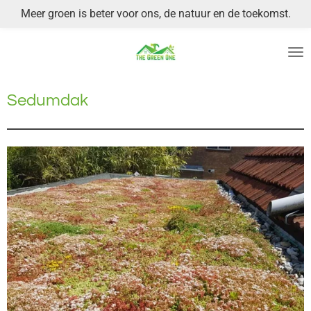
Meer groen is beter voor ons, de natuur en de toekomst.
Ga
direct
naar
de
hoofdinhoud
Sedumdak